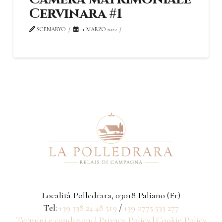
Cervinara #1
SCENARYO
11 MARZO 2022
Località Polledrara, 03018 Paliano (Fr)
Tel:
+39 338 24 48 519
/
+39 0775 533 277
Termini e condizioni |
Privacy Policy |
Cookie Policy