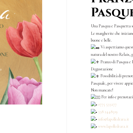
Pasqu
Una Pasqua e Pasquetta sp
Le margherite che iniziano
buone e belle.
Vi aspettiamo questo
natura del nostro Relais,
Pranzo di Pasqua e P
Degustazione
Possibilità di preno
Pasquale, per vivere appi
Non mancate!
Per info e prenotazi
0775 533277
338 2448519
info@lapolledrara.it
www.lapolledrara.it