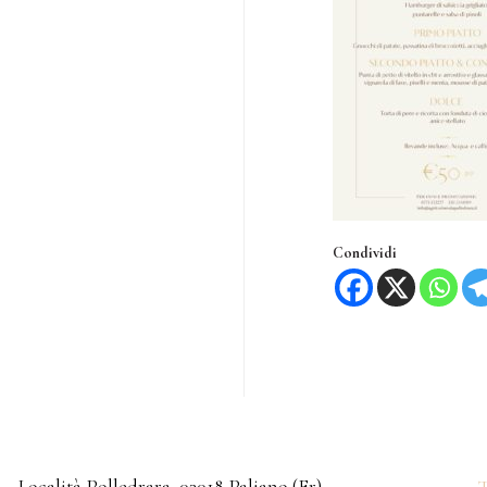
Condividi
Località Polledrara, 03018 Paliano (Fr)
T