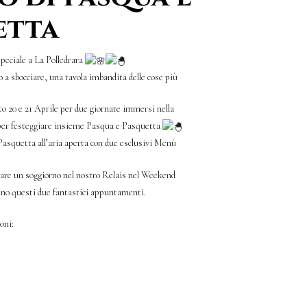
etta
eciale a La Polledrara
 a sbocciare, una tavola imbandita delle cose più
 20 e 21 Aprile per due giornate immersi nella
 per festeggiare insieme Pasqua e Pasquetta
asquetta all’aria aperta con due esclusivi Menù
tare un soggiorno nel nostro Relais nel Weekend
eno questi due fantastici appuntamenti.
oni: