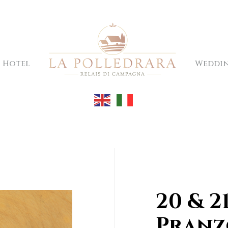
Hotel
Weddi
20 & 2
Pranzo