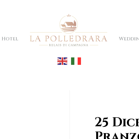
Hotel
Weddi
25 Dic
Pranz