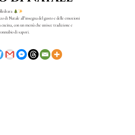
olledrara
o di Natale all’insegna del gusto e delle emozioni
 cucina, con un menù che unisce tradizione e
connubio di sapori.