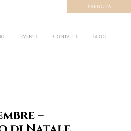
PRENOTA
ng
Eventi
Contatti
Blog
embre –
o di Natale