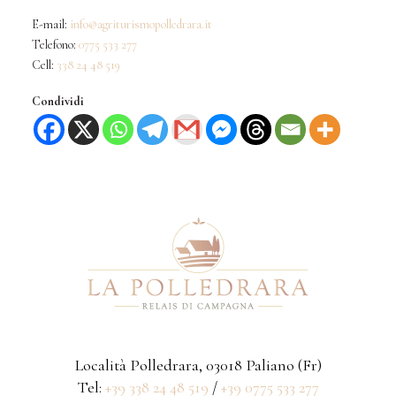
E-mail:
info@agriturismopolledrara.it
Telefono:
0775 533 277
Cell:
338 24 48 519
Condividi
Località Polledrara, 03018 Paliano (Fr)
Tel:
+39 338 24 48 519
/
+39 0775 533 277