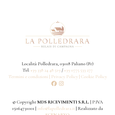
Località Polledrara, 03018 Paliano (Fr)
Tel:
+39 338 24 48 519
/
+39 0775 533 277
Termini e condizioni |
Privacy Policy |
Cookie Policy
© Copyright
MDS RICEVIMENTI S.R.L.
| P.IVA
15064731001 |
info@lapolledrara.it
| Realizzato da
SCENARYO